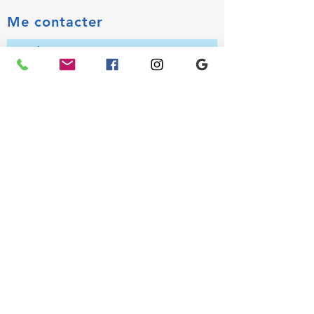
Me contacter
Prénom
Nom
Email
Téléphone
Laissez-moi votre message...