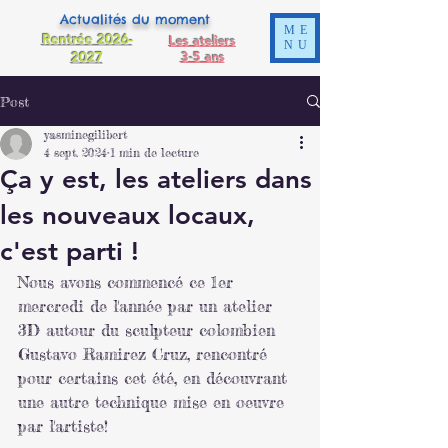
Actualités du moment
ME
Rentrée 2026-
Les ateliers
NU
2027
3-5 ans
Post
yasminegilibert
4 sept. 2024
1 min de lecture
Ça y est, les ateliers dans
les nouveaux locaux,
c'est parti !
Nous avons commencé ce 1er 
mercredi de l'année par un atelier 
3D autour du sculpteur colombien 
Gustavo Ramirez Cruz, rencontré 
pour certains cet été, en découvrant 
une autre technique mise en oeuvre 
par l'artiste!