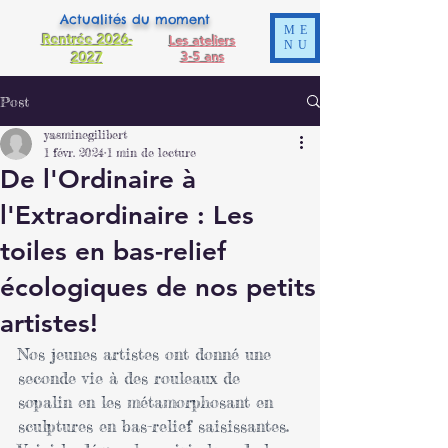
Actualités du moment
ME
Rentrée 2026-
Les ateliers
NU
2027
3-5 ans
Post
yasminegilibert
1 févr. 2024
1 min de lecture
De l'Ordinaire à
l'Extraordinaire : Les
toiles en bas-relief
écologiques de nos petits
artistes!
Nos jeunes artistes ont donné une 
seconde vie à des rouleaux de 
sopalin en les métamorphosant en 
sculptures en bas-relief saisissantes. 