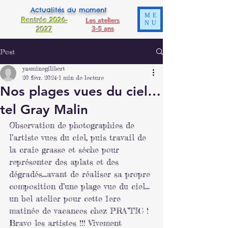
Actualités du moment
ME
Rentrée 2026-
Les ateliers
NU
2027
3-5 ans
Post
yasminegilibert
20 févr. 2024
1 min de lecture
Nos plages vues du ciel…
tel Gray Malin
Observation de photographies de 
l’artiste vues du ciel, puis travail de 
la craie grasse et sèche pour 
représenter des aplats et des 
dégradés…avant de réaliser sa propre 
composition d’une plage vue du ciel… 
un bel atelier pour cette 1ere 
matinée de vacances chez PRA’TIC ! 
Bravo les artistes !!! Vivement 