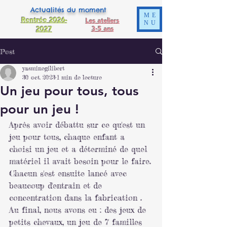
Actualités du moment
ME
Rentrée 2026-
Les ateliers
NU
2027
3-5 ans
Post
yasminegilibert
30 oct. 2023
1 min de lecture
Un jeu pour tous, tous
pour un jeu !
Après avoir débattu sur ce qu'est un 
jeu pour tous, chaque enfant a 
choisi un jeu et a déterminé de quel 
matériel il avait besoin pour le faire.
Chacun s'est ensuite lancé avec 
beaucoup d'entrain et de 
concentration dans la fabrication . 
Au final, nous avons eu : des jeux de 
petits chevaux, un jeu de 7 familles 