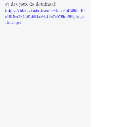
et des jeux de dominos.!!
https://video.wixstatic.com/video/1d126d_40
e161fca78f45fab04a98a13e7e579b/360p/mp4
/file.mp4