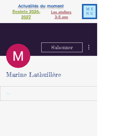
Actualités du moment
ME
Rentrée 2026-
Les ateliers
NU
2027
3-5 ans
Plus d'actions
S'abonner
Marine Lathuillère