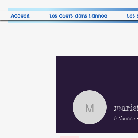
Accueil
Les cours dans l'année
Les 
marie
mariefari
0
Abonné