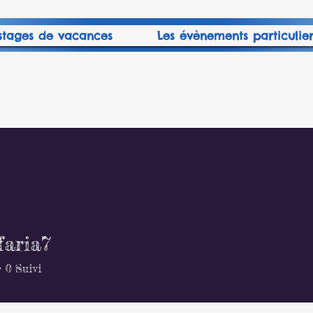
stages de vacances
Les évènements particulier
faria7
a7
0
Suivi