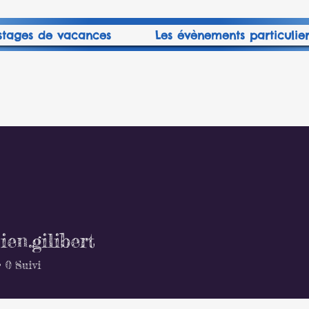
stages de vacances
Les évènements particulier
ien.gilibert
gilibert
0
Suivi