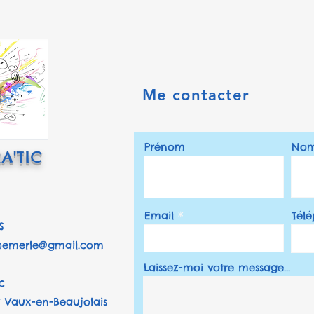
Me contacter
Prénom
No
RA'TIC
Email
Tél
S
chemerle@gmail.com
Laissez-moi votre message...
c
IC Vaux-en-Beaujolais